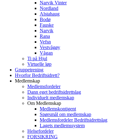
Narvik Vinter
Nordland
Alstahaug
Bodø
Fauske
Narvik
Rana
Vefsn
Vestvågøy
Vågan
Ti på Hjul
Virtuelle løp
Gruppetrening
Hvorfor Bedriftsidrett?
Medlemskap
Medlemsfordeler
Dann eget bedriftsidrettslag
Individuelt medlemskap
Om Medlemskap
Medlemskontigent
Spørsmål om medlemskap
Medlemsfordeler Bedriftsidrettslag
Lagets medlemssystem
Helsefordeler
FORSIKRING