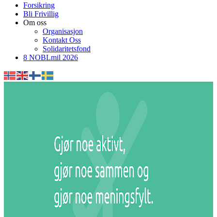
Forsikring
Bli Frivillig
Om oss
Organisasjon
Kontakt Oss
Solidaritetsfond
8 NOBLmil 2026