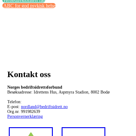
Helsedirektoratets råd
ABC for god psykisk helse
Kontakt oss
Norges bedriftsidrettsforbund
Besøksadresse: Idrettens Hus, Aspmyra Stadion, 8002 Bodø
Telefon:
E-post:
nordland@bedriftsidrett.no
Org.nr. 991982639
Personvernerklæring