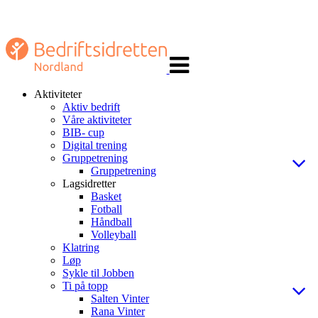
Veksle
navigasjon
Aktiviteter
Aktiv bedrift
Våre aktiviteter
BIB- cup
Digital trening
Gruppetrening
Gruppetrening
Lagsidretter
Basket
Fotball
Håndball
Volleyball
Klatring
Løp
Sykle til Jobben
Ti på topp
Salten Vinter
Rana Vinter