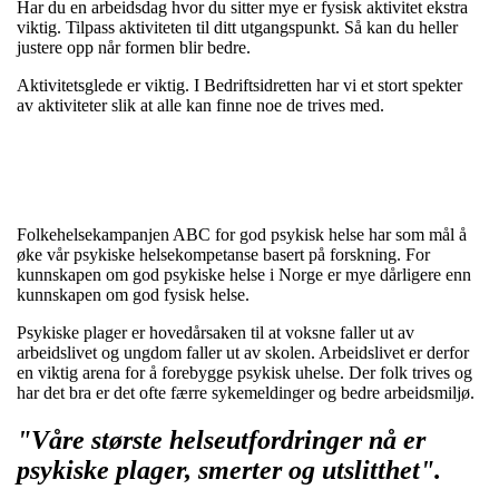
Har du en arbeidsdag hvor du sitter mye er fysisk aktivitet ekstra
viktig. Tilpass aktiviteten til ditt utgangspunkt. Så kan du heller
justere opp når formen blir bedre.
Aktivitetsglede er viktig. I Bedriftsidretten har vi et stort spekter
av aktiviteter slik at alle kan finne noe de trives med.
Folkehelsekampanjen ABC for god psykisk helse har som mål å
øke vår psykiske helsekompetanse basert på forskning. For
kunnskapen om god psykiske helse i Norge er mye dårligere enn
kunnskapen om god fysisk helse.
Psykiske plager er hovedårsaken til at voksne faller ut av
arbeidslivet og ungdom faller ut av skolen. Arbeidslivet er derfor
en viktig arena for å forebygge psykisk uhelse. Der folk trives og
har det bra er det ofte færre sykemeldinger og bedre arbeidsmiljø.
"Våre største helseutfordringer nå er
psykiske plager, smerter og utslitthet".