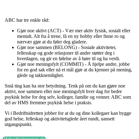
ABC har tre enkle råd:
Gjør noe aktivt (ACT) - Vær mer aktiv fysisk, sosialt eller
mentalt. Alt fra å trene, få en ny hobby eller finne ro og
nærvær gjør at du føler deg gladere.
Gjør noe sammen (BELONG) - Sosiale aktiviteter,
fellesskap og gode relasjoner til andre støtter deg i
hverdagen, og gir en følelse av å høre til og ha verdi.
Gjør noe meningsfylt (COMMIT) - Å hjelpe andre, jobbe
for en god sak eller nå et mål gjør at du kjenner på mening,
glede og takknemlighet.
Små ting kan ha stor betydning. Tenk på om du kan gjøre noe
aktivt, noe sammen eller noe meningsfylt hver dag for bedre
psykisk helse for deg selv, kolleger, familie og venner. ABC som
del av HMS fremmer psykisk helse i praksis.
Vi i Bedriftsidretten jobber for at du og dine kollegaer kan bygge
god helse, felleskap og aktivitetsglede året rundt, uansett
utgangspunkt.