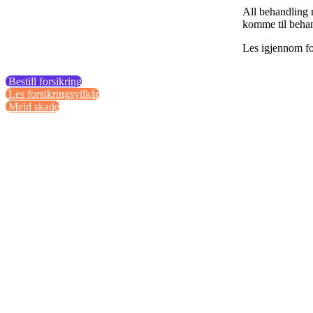
All behandling 
komme til behan
Les igjennom fo
Bestill forsikring
Les forsikringsvilkår
Meld skade