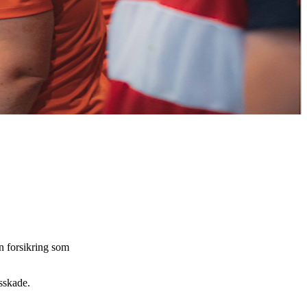
en forsikring som
gsskade.