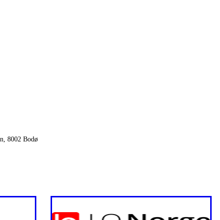
Kjetil Olsen Haugelund
Ansvarlig for forsikringer
Tlf
930 66 765
kjetilolsen.haugelund@bedriftsidretten.no
on, 8002 Bodø