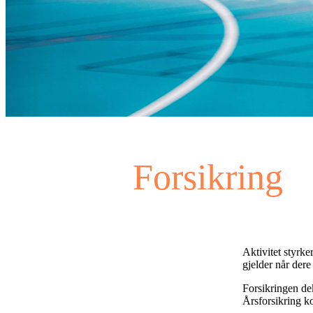
Forsikring
Aktivitet styrke
gjelder når dere 
Forsikringen dek
Årsforsikring ko