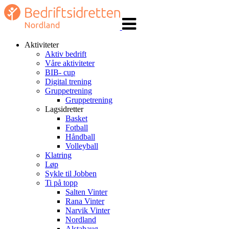
Veksle
navigasjon
Aktiviteter
Aktiv bedrift
Våre aktiviteter
BIB- cup
Digital trening
Gruppetrening
Gruppetrening
Lagsidretter
Basket
Fotball
Håndball
Volleyball
Klatring
Løp
Sykle til Jobben
Ti på topp
Salten Vinter
Rana Vinter
Narvik Vinter
Nordland
Alstahaug