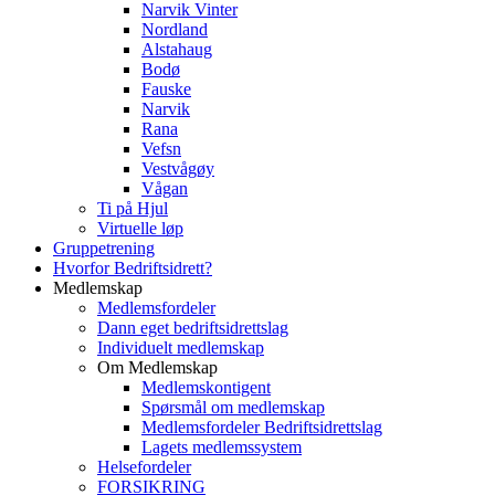
Narvik Vinter
Nordland
Alstahaug
Bodø
Fauske
Narvik
Rana
Vefsn
Vestvågøy
Vågan
Ti på Hjul
Virtuelle løp
Gruppetrening
Hvorfor Bedriftsidrett?
Medlemskap
Medlemsfordeler
Dann eget bedriftsidrettslag
Individuelt medlemskap
Om Medlemskap
Medlemskontigent
Spørsmål om medlemskap
Medlemsfordeler Bedriftsidrettslag
Lagets medlemssystem
Helsefordeler
FORSIKRING