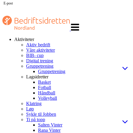
E-post
Veksle
navigasjon
Aktiviteter
Aktiv bedrift
Våre aktiviteter
BIB- cup
Digital trening
Gruppetrening
Gruppetrening
Lagsidretter
Basket
Fotball
Håndball
Volleyball
Klatring
Løp
Sykle til Jobben
Ti på topp
Salten Vinter
Rana Vinter